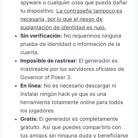
spyware o cualquier cosa que pueda dañar
tu dispositivo.
La contraseña tampoco es
necesaria, por lo que el riesgo de
suplantación de identidad es nulo.
Sin verificación:
No requerimos ninguna
prueba de identidad o información de la
cuenta.
Imposible de rastrear:
El generador es
irrastreable por los servidores oficiales de
Governor of Poker 3.
En línea:
No es necesario descargar ni
instalar ningún hack ya que es una
herramienta totalmente online para todos
los jugadores.
Gratis:
El generador es completamente
gratuito. Así que puedes compartirlo con
tus amigos sin ninguna duda y beneficiarse