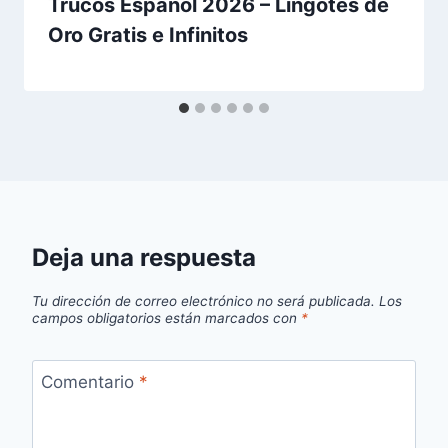
Trucos Español 2026 – Lingotes de
Oro Gratis e Infinitos
Deja una respuesta
Tu dirección de correo electrónico no será publicada.
Los
campos obligatorios están marcados con
*
Comentario
*