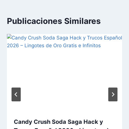
Publicaciones Similares
Candy Crush Soda Saga Hack y