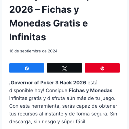
2026 – Fichas y
Monedas Gratis e
Infinitas
16 de septiembre de 2024
Compartir
Twittear
Pin
¡
Governor of Poker 3 Hack 2026
está
disponible hoy! Consigue
Fichas y Monedas
infinitas gratis y disfruta aún más de tu juego.
Con esta herramienta, serás capaz de obtener
tus recursos al instante y de forma segura. Sin
descarga, sin riesgo y súper fácil.