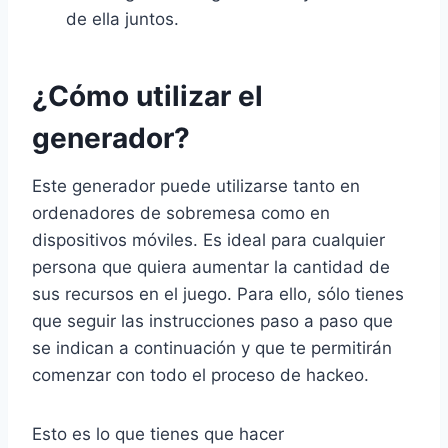
de ella juntos.
¿Cómo utilizar el
generador?
Este generador puede utilizarse tanto en
ordenadores de sobremesa como en
dispositivos móviles. Es ideal para cualquier
persona que quiera aumentar la cantidad de
sus recursos en el juego. Para ello, sólo tienes
que seguir las instrucciones paso a paso que
se indican a continuación y que te permitirán
comenzar con todo el proceso de hackeo.
Esto es lo que tienes que hacer