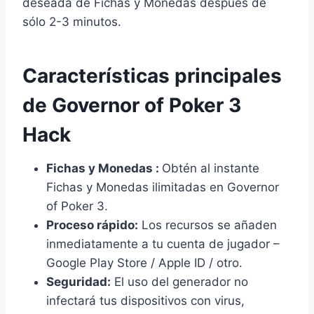
deseada de Fichas y Monedas después de
sólo 2-3 minutos.
Características principales
de Governor of Poker 3
Hack
Fichas y Monedas :
Obtén al instante
Fichas y Monedas ilimitadas en Governor
of Poker 3.
Proceso rápido:
Los recursos se añaden
inmediatamente a tu cuenta de jugador –
Google Play Store / Apple ID / otro.
Seguridad:
El uso del generador no
infectará tus dispositivos con virus,