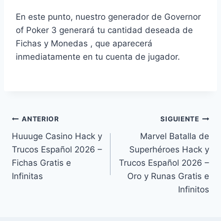
En este punto, nuestro generador de Governor
of Poker 3 generará tu cantidad deseada de
Fichas y Monedas , que aparecerá
inmediatamente en tu cuenta de jugador.
Navegación
ANTERIOR
SIGUIENTE
Huuuge Casino Hack y
Marvel Batalla de
de
Trucos Español 2026 –
Superhéroes Hack y
entradas
Fichas Gratis e
Trucos Español 2026 –
Infinitas
Oro y Runas Gratis e
Infinitos