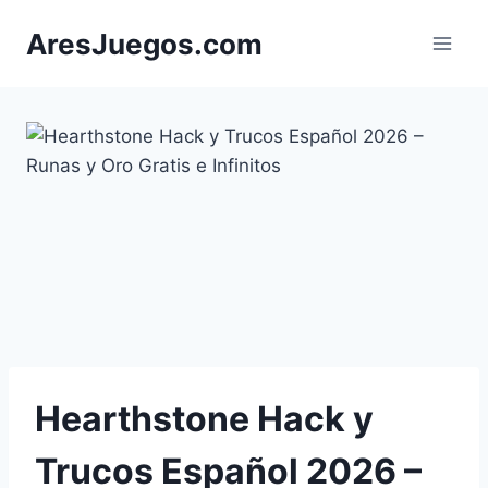
Saltar
AresJuegos.com
al
contenido
Hearthstone Hack y
Trucos Español 2026 –