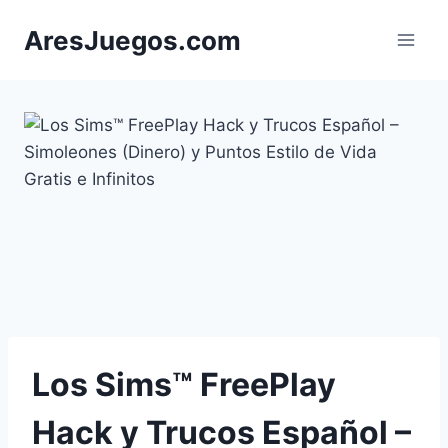
Saltar
AresJuegos.com
al
contenido
Los Sims™ FreePlay
Hack y Trucos Español –