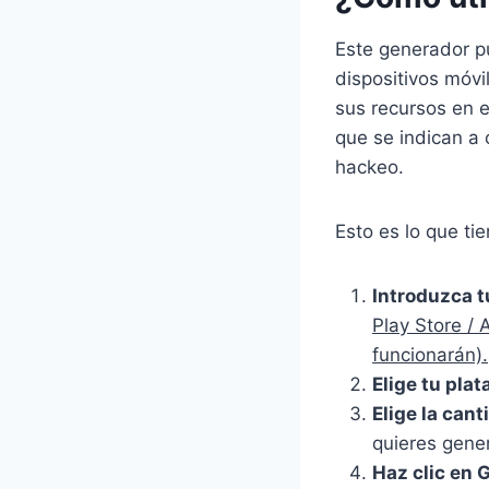
Este generador p
dispositivos móvi
sus recursos en e
que se indican a 
hackeo.
Esto es lo que ti
Introduzca t
Play Store / 
funcionarán).
Elige tu pla
Elige la can
quieres gener
Haz clic en