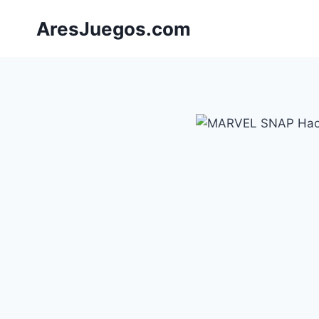
Saltar
AresJuegos.com
al
contenido