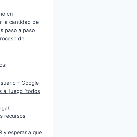
mo en
r la cantidad de
nes paso a paso
proceso de
os:
usuario –
Google
s al juego (todos
ugar.
s recursos
R y esperar a que