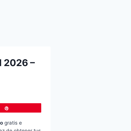
 2026 –
Pin
ro
gratis e
paz de obtener tus