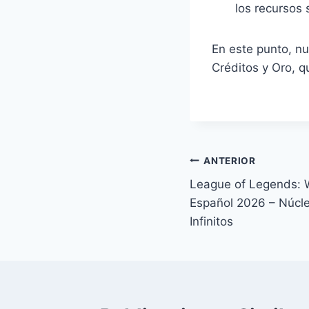
los recursos
En este punto, 
Créditos y Oro, 
Navegación
ANTERIOR
League of Legends: W
de
Español 2026 – Núcle
entradas
Infinitos