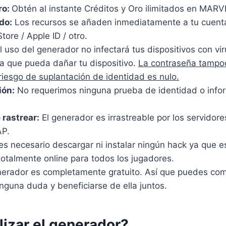
ro:
Obtén al instante Créditos y Oro ilimitados en MAR
do:
Los recursos se añaden inmediatamente a tu cuenta
tore / Apple ID / otro.
l uso del generador no infectará tus dispositivos con vi
sa que pueda dañar tu dispositivo.
La contraseña tampoc
 riesgo de suplantación de identidad es nulo.
ión:
No requerimos ninguna prueba de identidad o infor
 rastrear:
El generador es irrastreable por los servidore
P.
s necesario descargar ni instalar ningún hack ya que e
otalmente online para todos los jugadores.
nerador es completamente gratuito. Así que puedes comp
nguna duda y beneficiarse de ella juntos.
lizar el generador?