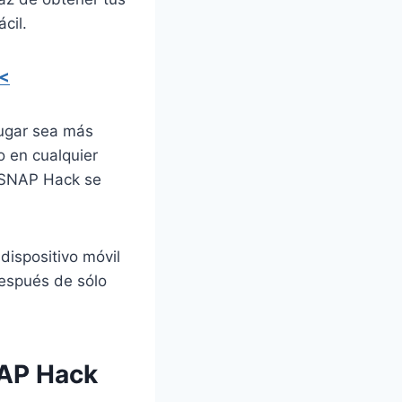
cil.
 <
ugar sea más
o en cualquier
 SNAP Hack se
dispositivo móvil
después de sólo
NAP Hack