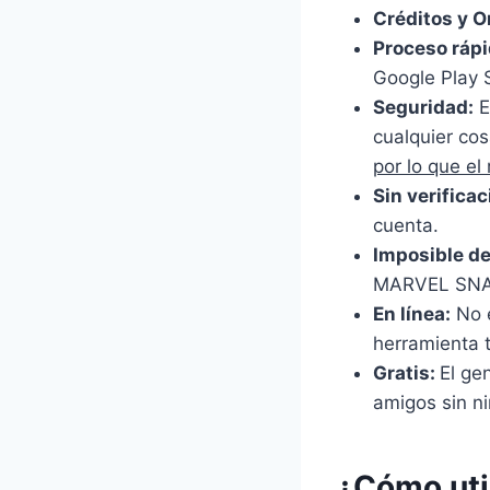
Créditos y O
Proceso rápi
Google Play S
Seguridad:
E
cualquier co
por lo que el
Sin verificac
cuenta.
Imposible de
MARVEL SNA
En línea:
No e
herramienta t
Gratis:
El ge
amigos sin ni
¿Cómo uti