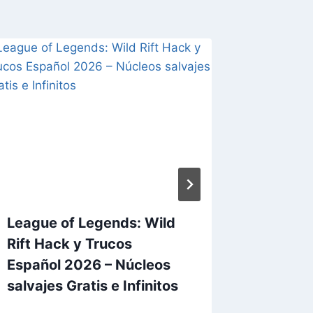
League of Legends: Wild
Whiteou
Rift Hack y Trucos
Trucos
Español 2026 – Núcleos
Gemas G
salvajes Gratis e Infinitos