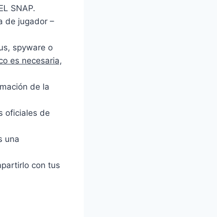
VEL SNAP.
 de jugador –
rus, spyware o
o es necesaria,
mación de la
s oficiales de
s una
artirlo con tus