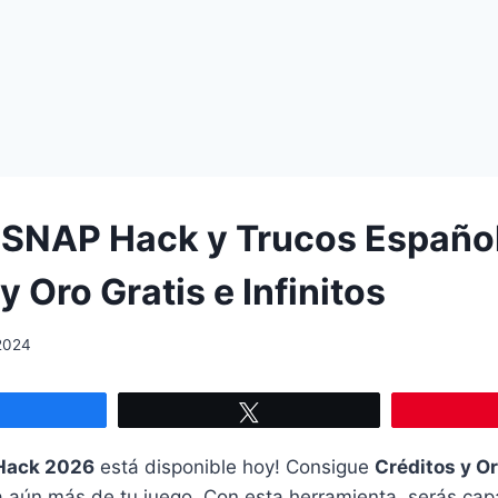
SNAP Hack y Trucos Español
y Oro Gratis e Infinitos
2024
Compartir
Twittear
Hack 2026
está disponible hoy! Consigue
Créditos y O
uta aún más de tu juego. Con esta herramienta, serás ca